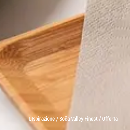
L'Ispirazione
/
Soča Valley Finest
/
Offerta