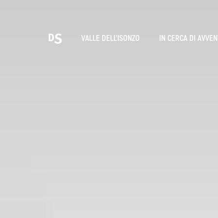
Sce
VALLE DELL'ISONZO
IN CERCA DI AVVE
T
LE GOLE DI TOLMIN
Ricerca...
Suggestions