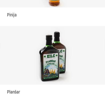
Pinija
Planšar