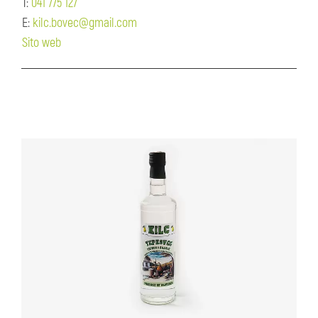
T:
041 775 127
E:
kilc.bovec@gmail.com
Sito web