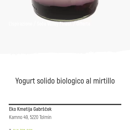
ons
Kanin
Sentieri
Museo
escursionistici
di
/
/
L'Ispirazione
Soča Valley Finest
Offerta
Kobarid
Yogurt solido biologico al mirtillo
Eko Kmetija Gabršček
Kamno 49, 5220 Tolmin