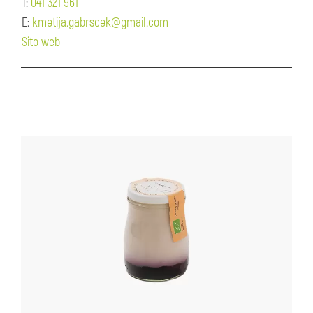
T:
041 321 961
E:
kmetija.gabrscek@gmail.com
Sito web