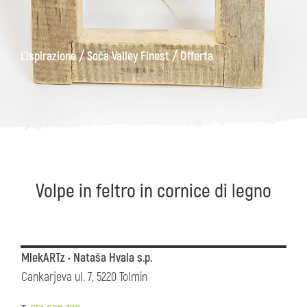
ons
Kanin
Sentieri
Museo
escursionistici
di
/
/
L'Ispirazione
Soča Valley Finest
Offerta
Kobarid
Volpe in feltro in cornice di legno
MlekARTz • Nataša Hvala s.p.
Cankarjeva ul. 7, 5220 Tolmin