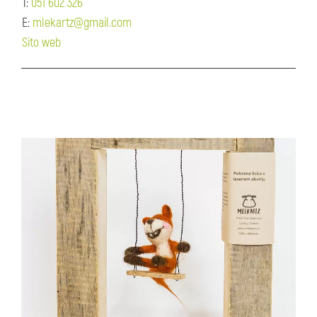
T:
051 602 326
E:
mlekartz@gmail.com
Sito web