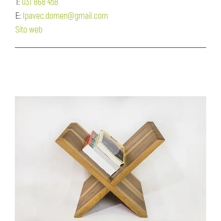
T:
031 868 458
E:
Ipavec.domen@gmail.com
Sito web