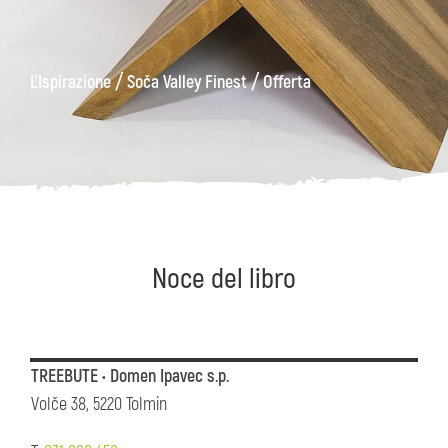
ons
Kanin
Sentieri
Museo
escursionistici
di
/
/
L'Ispirazione
Soča Valley Finest
Offerta
Kobarid
Noce del libro
TREEBUTE • Domen Ipavec s.p.
Volče 38, 5220 Tolmin