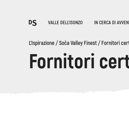
Sce
VALLE DELL'ISONZO
IN CERCA DI AVVE
T
L'Ispirazione
/
Soča Valley Finest
/
Fornitori cert
Fornitori cert
LE GOLE DI TOLMIN
Ricerca...
Suggestions