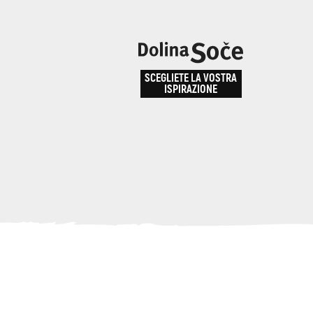
e
enza
SCEGLIETE LA VOSTRA
la
ISPIRAZIONE
ALPE ADRIA TRAIL
obarid
Come arrivare