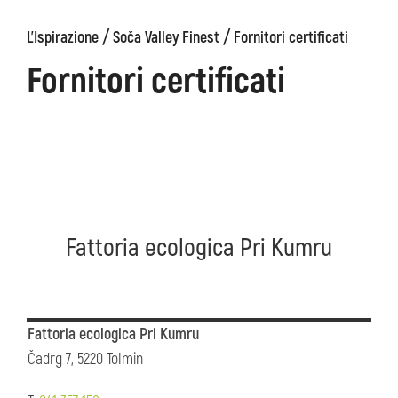
/
/
L'Ispirazione
Soča Valley Finest
Fornitori certificati
ons
Kanin
Sentieri
Museo
escursionistici
di
Fornitori certificati
Kobarid
Fattoria ecologica Pri Kumru
Fattoria ecologica Pri Kumru
Čadrg 7, 5220 Tolmin