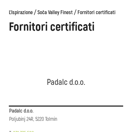
/
/
L'Ispirazione
Soča Valley Finest
Fornitori certificati
ons
Kanin
Sentieri
Museo
escursionistici
di
Fornitori certificati
Kobarid
Padalc d.o.o.
Padalc d.o.o.
Poljubinj 24R, 5220 Tolmin