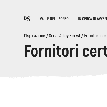
Sce
VALLE DELL'ISONZO
IN CERCA DI AVVE
T
L'Ispirazione
/
Soča Valley Finest
/
Fornitori cert
Fornitori cert
LE GOLE DI TOLMIN
Ricerca...
Suggestions