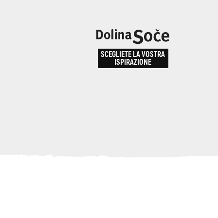
e
enza
SCEGLIETE LA VOSTRA
la
ISPIRAZIONE
ALPE ADRIA TRAIL
obarid
Come arrivare