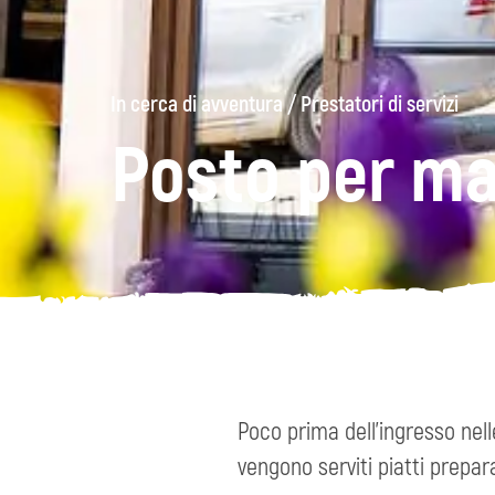
In cerca di avventura
/
Prestatori di servizi
Posto per ma
Poco prima dell'ingresso nell
vengono serviti piatti prepar