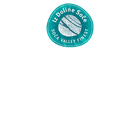
Resta con noi
Abbonati alla nostra Newsletter e leggi le notizie della Valle