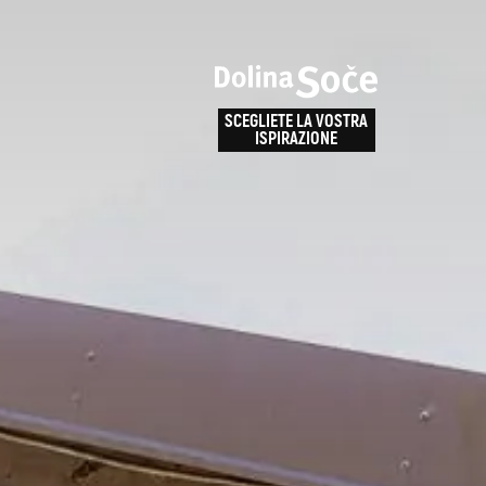
e
enza
SCEGLIETE LA VOSTRA
la
ISPIRAZIONE
ALPE ADRIA TRAIL
obarid
Come arrivare