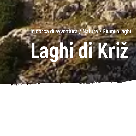
In cerca di avventura
/
Natura
/
Fiumi e laghi
Laghi di Križ