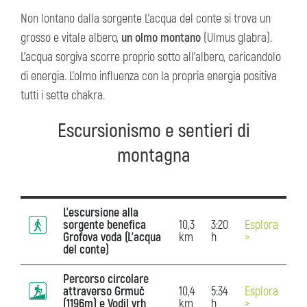
Non lontano dalla sorgente L’acqua del conte si trova un
grosso e vitale albero,
un olmo montano
(Ulmus glabra).
L’acqua sorgiva scorre proprio sotto all’albero, caricandolo
di energia. L’olmo influenza con la propria energia positiva
tutti i sette chakra.
Escursionismo e sentieri di
montagna
L'escursione alla
sorgente benefica
10,3
3:20
Esplora
Grofova voda (L’acqua
km
h
>
del conte)
Percorso circolare
attraverso Grmuč
10,4
5:34
Esplora
(1196m) e Vodil vrh
km
h
>