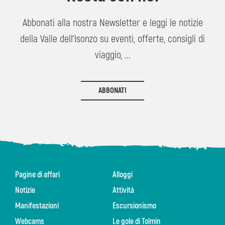
Abbonati alla nostra Newsletter e leggi le notizie
della Valle dell'Isonzo su eventi, offerte, consigli di
viaggio, ...
ABBONATI
Pagine di affari
Alloggi
Notizie
Attività
Manifestazioni
Escursionismo
Webcams
Le gole di Tolmin