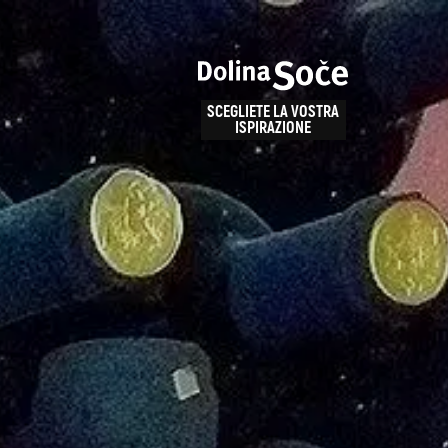
e
enza
SCEGLIETE LA VOSTRA
la
ISPIRAZIONE
ALPE ADRIA TRAIL
obarid
Come arrivare