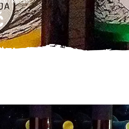
ival
/
Mercato
č