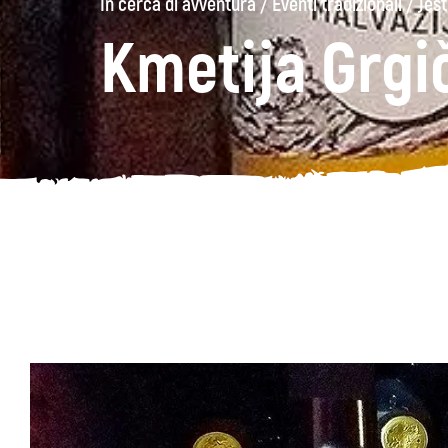
In cerca di avventura
/
Eventi tradizionali
/
Jest
Kmetija Grgi