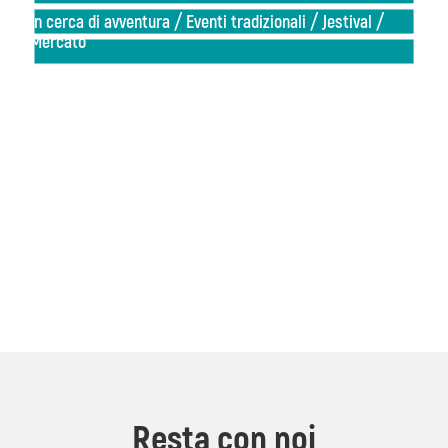
/
/
/
In cerca di avventura
Eventi tradizionali
Jestival
Mercato
ons
Kanin
Sentieri
Museo
escursionistici
di
Eko Kmetija Gabršček
Kobarid
Resta con noi