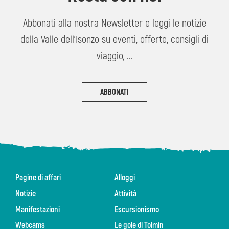
Abbonati alla nostra Newsletter e leggi le notizie
della Valle dell'Isonzo su eventi, offerte, consigli di
viaggio, ...
ABBONATI
Pagine di affari
Alloggi
Notizie
Attività
Manifestazioni
Escursionismo
Webcams
Le gole di Tolmin