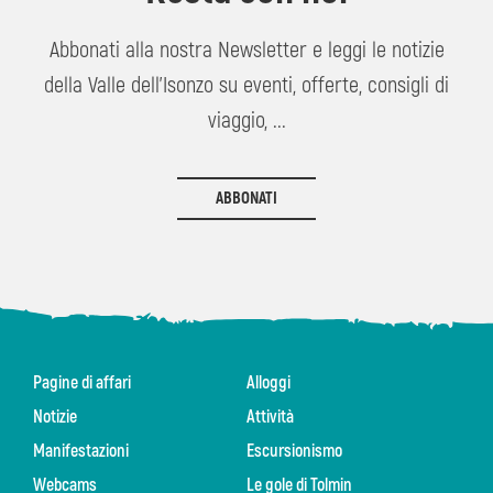
Abbonati alla nostra Newsletter e leggi le notizie
della Valle dell'Isonzo su eventi, offerte, consigli di
viaggio, ...
ABBONATI
Pagine di affari
Alloggi
Notizie
Attività
Manifestazioni
Escursionismo
Webcams
Le gole di Tolmin