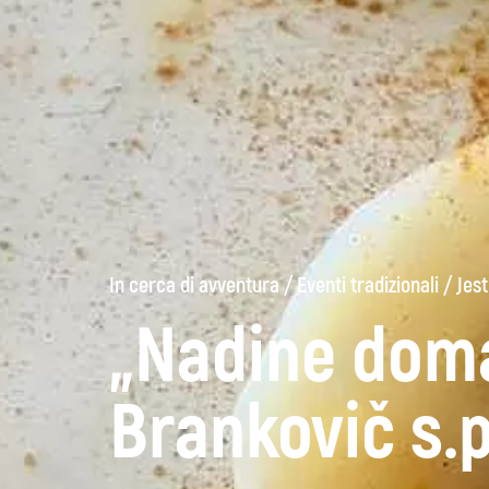
In cerca di avventura
/
Eventi tradizionali
/
Jest
„Nadine doma
Brankovič s.p