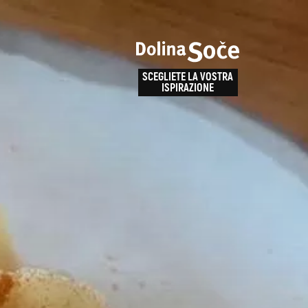
e
enza
SCEGLIETE LA VOSTRA
la
ISPIRAZIONE
ALPE ADRIA TRAIL
obarid
Come arrivare