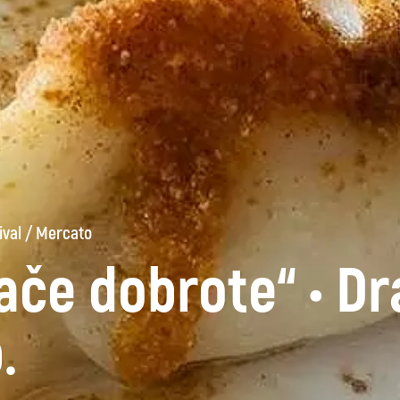
ival
/
Mercato
če dobrote“ • D
.