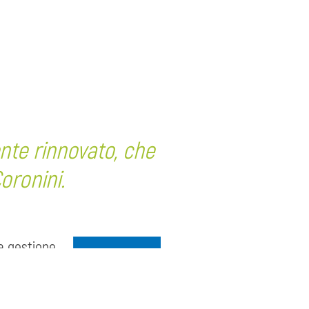
nte rinnovato, che
Coronini.
na gestione
ione,
aperto un