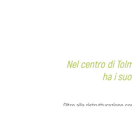
Nel centro di Tol
ha i suo
Oltre alla ristrutturazione c
sostenibile ed ecologica. Off
utilizzano cosmetici ecologici