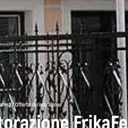
afest
/
Offerta di ristorazione
storazione FrikaF