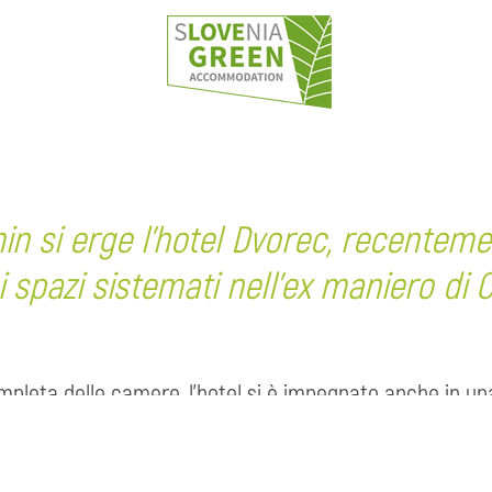
min si erge l'hotel Dvorec, recenteme
i spazi sistemati nell'ex maniero di 
ompleta delle camere, l'hotel si è impegnato anche in u
rono ai loro ospiti cibo prevalentemente locale e di stag
 e prodotti per la pulizia biodegradabili. Inoltre, hanno 