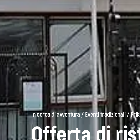
In cerca di avventura
/
Eventi tradizionali
/
Frik
Offerta di ri