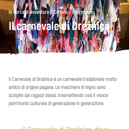
/
/
In cerca di avventura
Cultura
Patrimonio
ons
Kanin
Sentieri
Museo
escursionistici
di
Il carnevale di Drežnica
Kobarid
Il Carnevale di Drežnica è un carnevale tradizionale molto
antico di origine pagana. Le maschere di legno sono
scolpite dai ragazzi stessi, trasmettendo così il vivace
patrimonio culturale di generazione in generazione.