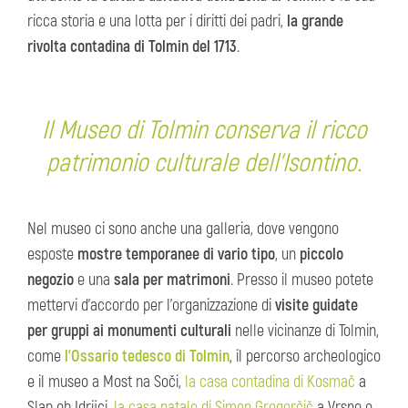
ricca storia e una lotta per i diritti dei padri,
la grande
rivolta contadina di Tolmin del 1713
.
Il Museo di Tolmin conserva il ricco
patrimonio culturale dell'Isontino.
Nel museo ci sono anche una galleria, dove vengono
esposte
mostre temporanee di vario tipo
, un
piccolo
negozio
e una
sala per matrimoni
. Presso il museo potete
mettervi d'accordo per l'organizzazione di
visite guidate
per gruppi ai monumenti culturali
nelle vicinanze di Tolmin,
come
l'Ossario tedesco di Tolmin
, il percorso archeologico
e il museo a Most na Soči,
la casa contadina di Kosmač
a
Slap ob Idrijci,
la casa natale di Simon Gregorčič
a Vrsno e