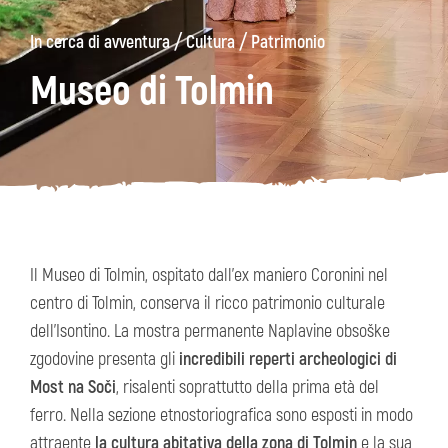
/
/
In cerca di avventura
Cultura
Patrimonio
ons
Kanin
Sentieri
Museo
escursionistici
di
Museo di Tolmin
Kobarid
Il Museo di Tolmin, ospitato dall'ex maniero Coronini nel
centro di Tolmin, conserva il ricco patrimonio culturale
dell'Isontino. La mostra permanente Naplavine obsoške
zgodovine presenta gli
incredibili reperti archeologici di
Most na Soči
, risalenti soprattutto della prima età del
ferro. Nella sezione etnostoriografica sono esposti in modo
attraente
la cultura abitativa della zona di Tolmin
e la sua