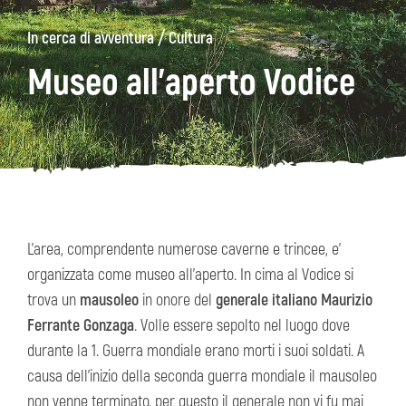
/
In cerca di avventura
Cultura
ons
Kanin
Sentieri
Museo
escursionistici
di
Museo all'aperto Vodice
Kobarid
L’area, comprendente numerose caverne e trincee, e’
organizzata come museo all’aperto. In cima al Vodice si
trova un
mausoleo
in onore del
generale italiano Maurizio
Ferrante Gonzaga
. Volle essere sepolto nel luogo dove
durante la 1. Guerra mondiale erano morti i suoi soldati. A
causa dell’inizio della seconda guerra mondiale il mausoleo
non venne terminato, per questo il generale non vi fu mai