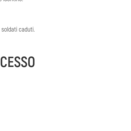
 soldati caduti.
ACCESSO
 Bovec–Vršič. All'incrocio più