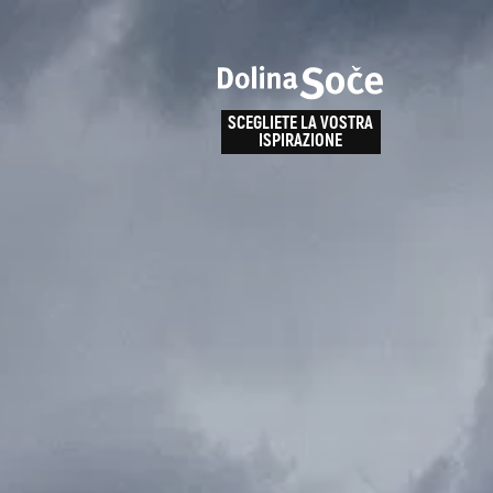
e
enza
SCEGLIETE LA VOSTRA
la
ISPIRAZIONE
ALPE ADRIA TRAIL
obarid
Come arrivare