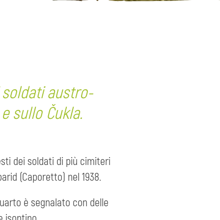
 soldati austro-
 e sullo Čukla.
ti dei soldati di più cimiteri
obarid (Caporetto) nel 1938.
quarto è segnalato con delle
 isontino.