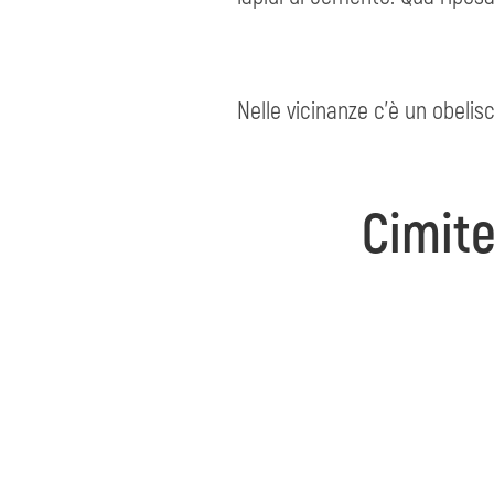
Nelle vicinanze c'è un obelis
Cimite
Il cimitero militare si trova 
vicino c'è un obelisco di pie