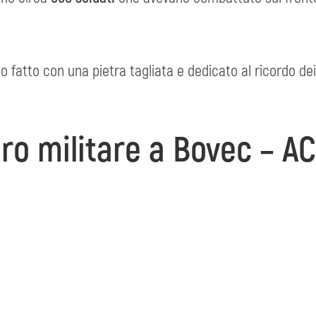
co fatto con una pietra tagliata e dedicato al ricordo dei
ro militare a Bovec – 
a un incrocio a 2 Km scarsi da Bovec (Plezzo) sulla strada
tra tagliata dedicato alla memoria dei caduti.