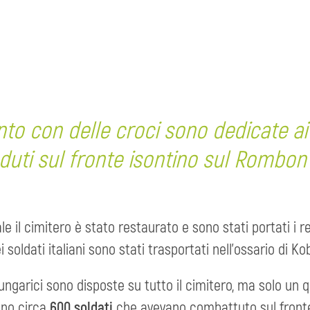
to con delle croci sono dedicate ai
aduti sul fronte isontino sul Rombon
il cimitero è stato restaurato e sono stati portati i res
ei soldati italiani sono stati trasportati nell'ossario di K
ungarici sono disposte su tutto il cimitero, ma solo un 
ano circa
600 soldati
che avevano combattuto sul fronte