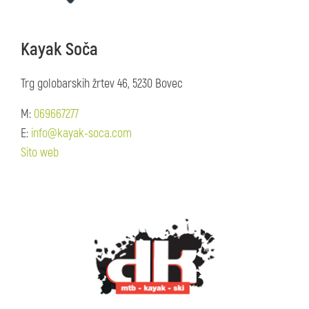
Kayak Soča
Trg golobarskih žrtev 46, 5230 Bovec
M:
069667277
E:
info@kayak-soca.com
Sito web