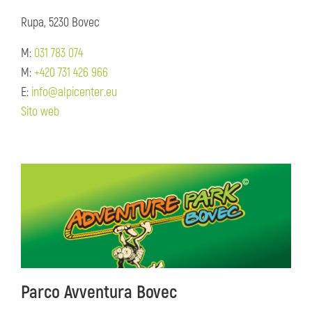
Rupa, 5230 Bovec
M:
031 783 074
M:
+420 731 426 966
E:
info@alpicenter.eu
Sito web
Parco Avventura Bovec