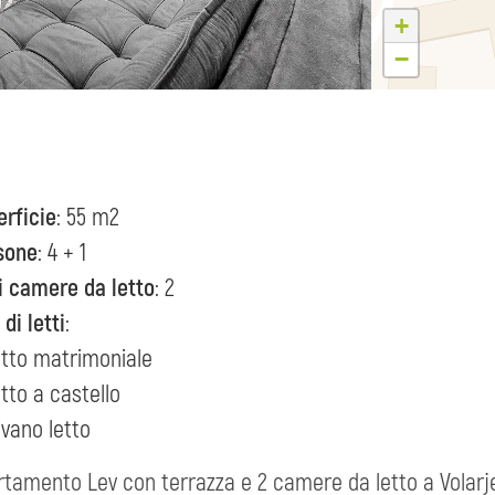
+
−
erficie
: 55 m2
sone
: 4 + 1
i camere da letto
: 2
 di letti
:
etto matrimoniale
etto a castello
ivano letto
rtamento Lev con terrazza e 2 camere da letto a Volarje 