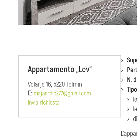
Sup
Appartamento „Lev“
Per
N. d
Volarje 16, 5220 Tolmin
Tipo
E:
majasrdic277@gmail.com
l
Invia richiesta
l
d
L'appa