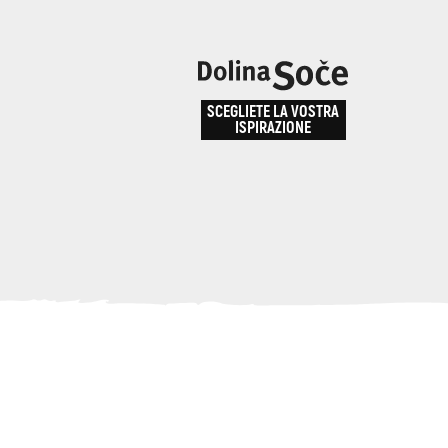
e
enza
SCEGLIETE LA VOSTRA
la
ISPIRAZIONE
ALPE ADRIA TRAIL
obarid
Come arrivare