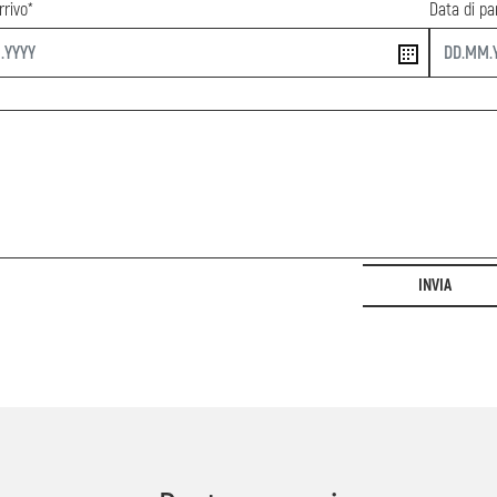
rrivo*
Data di pa
end
INVIA