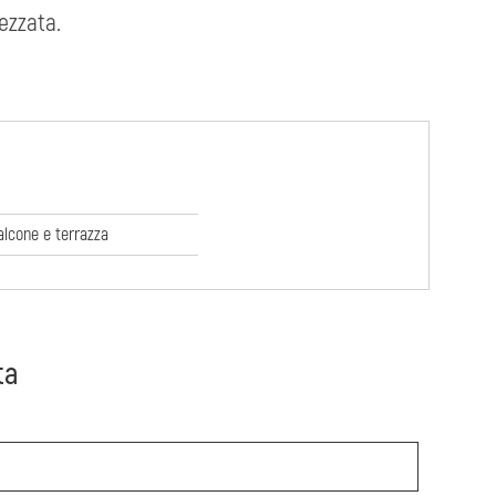
rezzata.
alcone e terrazza
ta