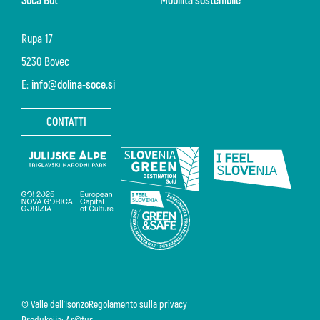
Soča Bot
Mobilità sostenibile
Rupa 17
5230 Bovec
E:
info@dolina-soce.si
CONTATTI
© Valle dell'Isonzo
Regolamento sulla privacy