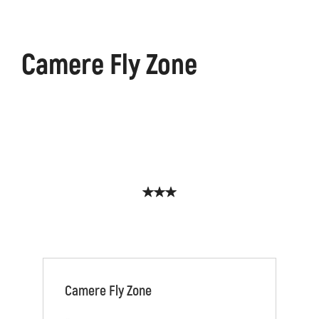
ons
Kanin
Sentieri
Museo
escursionistici
di
Camere Fly Zone
Kobarid
Camere Fly Zone