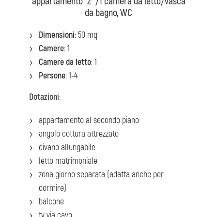
appartamento "2" /1 camera da letto/vasca
da bagno, WC
Dimensioni
: 50 mq
Camere
: 1
Camere da letto
: 1
Persone
: 1-4
Dotazioni
:
appartamento al secondo piano
angolo cottura attrezzato
divano allungabile
letto matrimoniale
zona giorno separata (adatta anche per
dormire)
balcone
tv via cavo