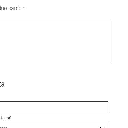
due bambini.
ta
rtenza*