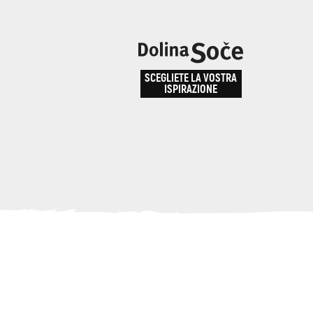
e
enza
SCEGLIETE LA VOSTRA
la
ISPIRAZIONE
ALPE ADRIA TRAIL
obarid
Come arrivare