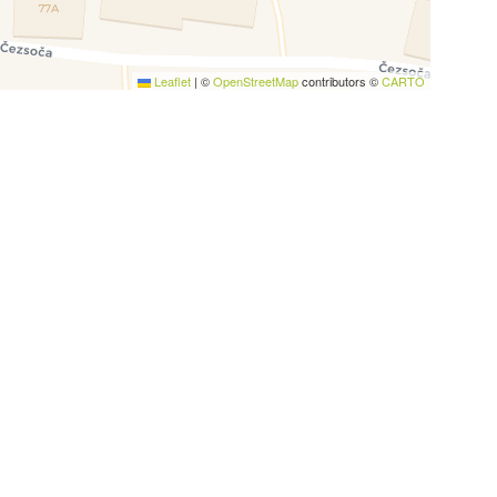
Leaflet
|
©
OpenStreetMap
contributors ©
CARTO