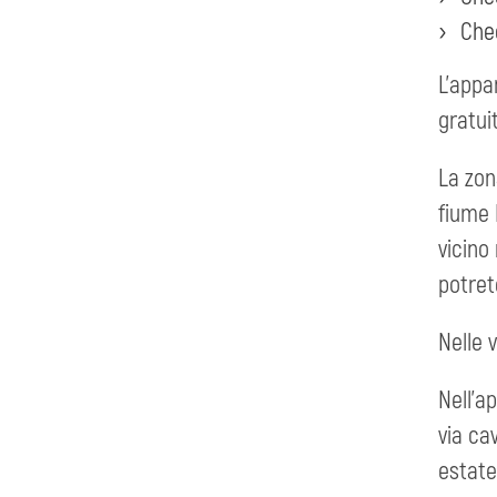
Chec
L'appa
gratui
La zon
fiume 
vicino
potret
Nelle 
Nell'a
via ca
estate