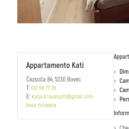
Appart
Appartamento Kati
Dim
Čezsoča 84, 5230 Bovec
Cam
T:
031 66 77 26
Cam
E:
katja.kravanja15@gmail.com
Per
Invia richiesta
Inform
Chec