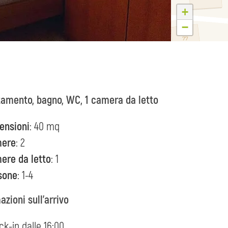
+
−
amento, bagno, WC, 1 camera da letto
ensioni
: 40 mq
ere
: 2
ere da letto
: 1
sone
: 1-4
azioni sull'arrivo
k-in dalle 16:00.