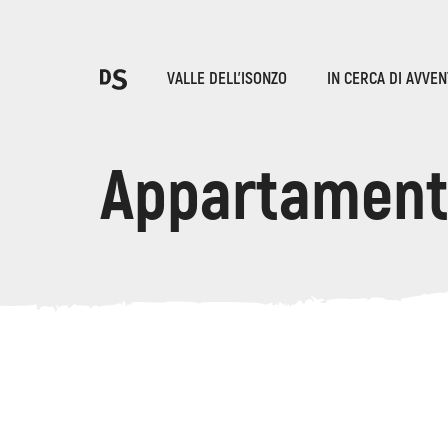
Sce
VALLE DELL'ISONZO
IN CERCA DI AVVE
T
Appartament
LE GOLE DI TOLMIN
Ricerca...
Suggestions