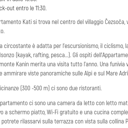
k-out entro le 11:30.
rtamento Kati si trova nel centro del villaggio Čezsoča, 
to.
a circostante è adatta per l'escursionismo, il ciclismo, l
Isonzo (kayak, rafting, pesca...). Gli ospiti dell'Appartam
 monte Kanin merita una visita tutto l'anno. Una funivia 
e ammirare viste panoramiche sulle Alpi e sul Mare Adri
vicinanze (300 -500 m) ci sono due ristoranti.
ppartamento ci sono una camera da letto con letto matr
vo a schermo piatto, Wi-Fi gratuito e una cucina compl
 potrete rilassarvi sulla terrazza con vista sulla collina P