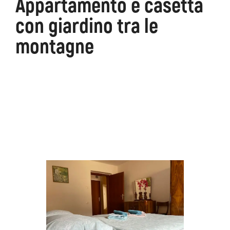
Appartamento e casetta
con giardino tra le
ons
Kanin
Sentieri
Museo
escursionistici
di
montagne
Kobarid