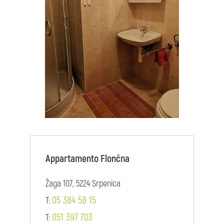
Appartamento Flončna
Žaga 107, 5224 Srpenica
05 384 58 15
T:
051 397 703
T: