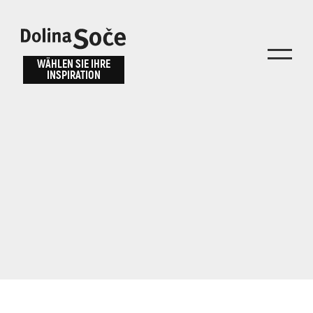
Inspiration
Wählen Sie ein
finden
WÄHLEN SIE IHRE
INSPIRATION
Erlebnis
Finden Sie Aktivitäten, Attraktionen und
Unterhaltungsmöglichkeiten im Soča-Tal
oder wählen Sie aus unseren Reisetipps.
TOLMINER KLAMMEN
JAVORCA
RIVER PASS
JULIANA TRAIL
Suche...
ALPE ADRIA TRAIL