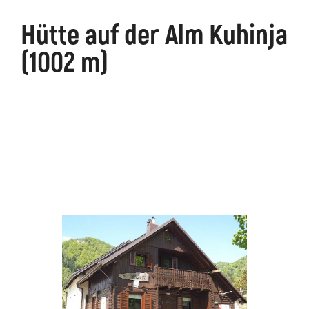
Hütte auf der Alm Kuhinja
äge
Kanin
Wanderwege
Museum
von
(1002 m)
Kobarid