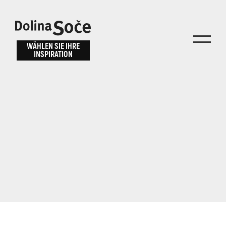
Inspiration
Wählen Sie ein
finden
WÄHLEN SIE IHRE
INSPIRATION
Erlebnis
Finden Sie Aktivitäten, Attraktionen und
Unterhaltungsmöglichkeiten im Soča-Tal
oder wählen Sie aus unseren Reisetipps.
TOLMINER KLAMMEN
JAVORCA
RIVER PASS
JULIANA TRAIL
Suche...
ALPE ADRIA TRAIL