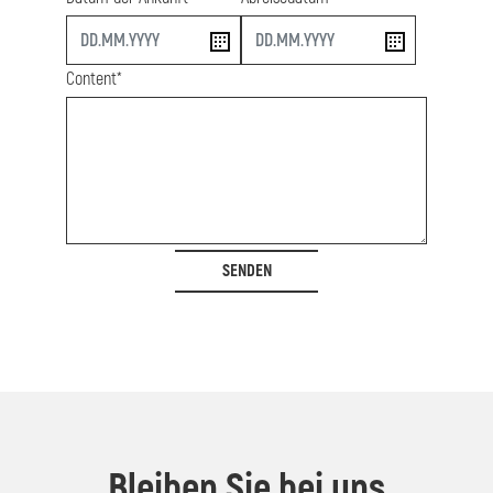
start
end
Content*
SENDEN
Bleiben Sie bei uns