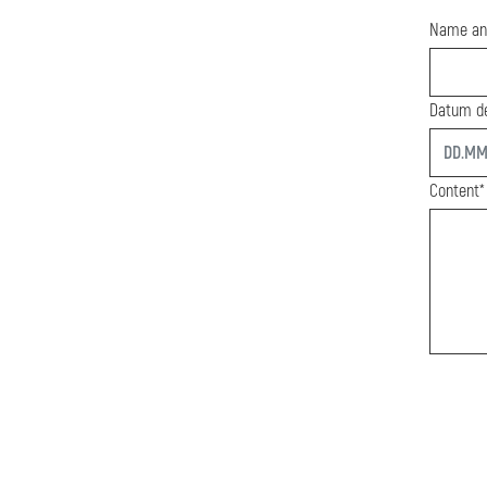
Name an
Datum de
start
Content*