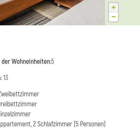
+
−
 der Wohneinheiten:
5
n:
13
 Zweibettzimmer
 Dreibettzimmer
Einzelzimmer
 Appartement, 2 Schlafzimmer (5 Personen)