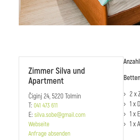
Anzahl
Zimmer Silva und
Bette
Apartment
2 x
Čiginj 24, 5220 Tolmin
1 x
T:
041 473 611
1 x 
E:
silva.sobe@gmail.com
1 x
Webseite
Anfrage absenden