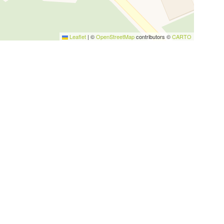
Leaflet
|
©
OpenStreetMap
contributors ©
CARTO