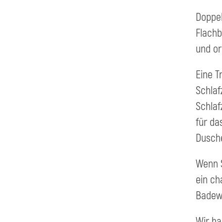
Doppel
Flachb
und or
Eine T
Schlaf
Schlaf
für d
Dusche
Wenn S
ein ch
Badewa
Wir ha