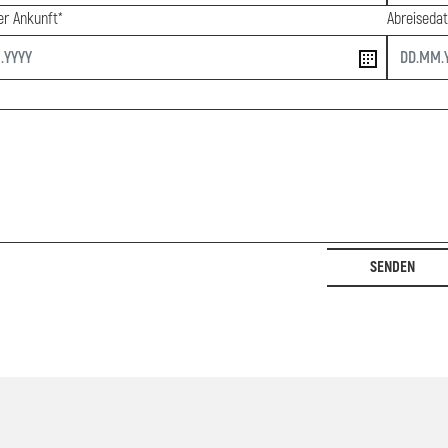
r Ankunft*
Abreiseda
end
SENDEN