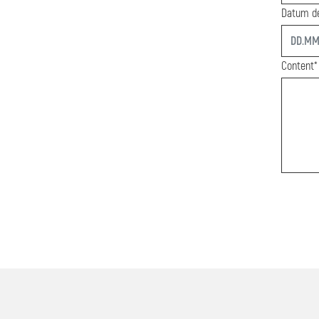
Datum de
start
Content*