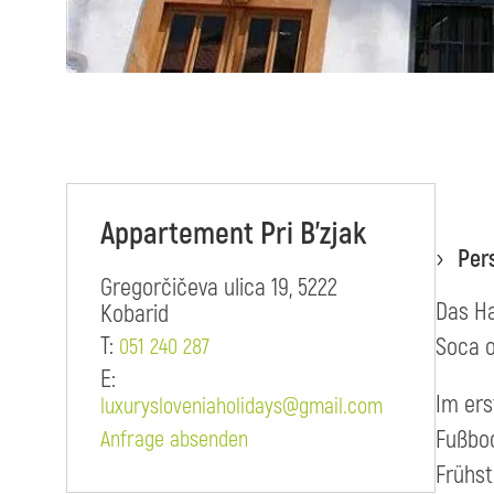
Appartement Pri B'zjak
Per
Gregorčičeva ulica 19, 5222
Das Ha
Kobarid
T:
Soca o
051 240 287
E:
Im ers
luxurysloveniaholidays@gmail.com
Fußbod
Anfrage absenden
Frühst