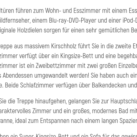
türen führen zum Wohn- und Esszimmer mit einem Esst
ildfernseher, einem Blu-ray-DVD-Player und einer iPod-
iginale Holzdielen sorgen für einen sehr gemütlichen 
reppe aus massivem Kirschholz führt Sie in die zweite 
zimmer verfügt über ein Kingsize-Bett und eine begehb
zimmer ist ein Zweibettzimmer mit zwei großen Einzelbe
as Abendessen umgewandelt werden! Sie haben auch e
. Beide Schlafzimmer verfügen über Balkendecken un
ie die Treppe hinaufgehen, gelangen Sie zur Hauptschl
araktervolles Zimmer und ein großes, modernes Bad mi
nne, ideal zum Entspannen nach einem langen Spazierg
ben ein Super-Kingsize-Bett und ein Sofa für das gewi