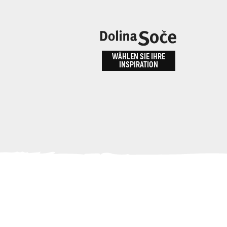
n
bnis
WÄHLEN SIE IHRE
INSPIRATION
ALPE ADRIA TRAIL
id
Anreise zu uns