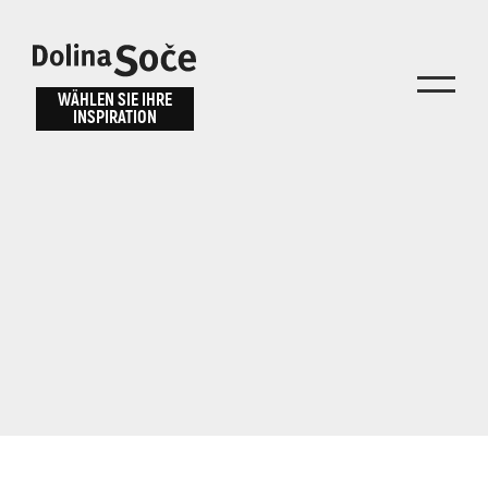
Inspiration
Wählen Sie ein
finden
WÄHLEN SIE IHRE
INSPIRATION
Erlebnis
Finden Sie Aktivitäten, Attraktionen und
Unterhaltungsmöglichkeiten im Soča-Tal
oder wählen Sie aus unseren Reisetipps.
TOLMINER KLAMMEN
JAVORCA
RIVER PASS
JULIANA TRAIL
Suche...
ALPE ADRIA TRAIL