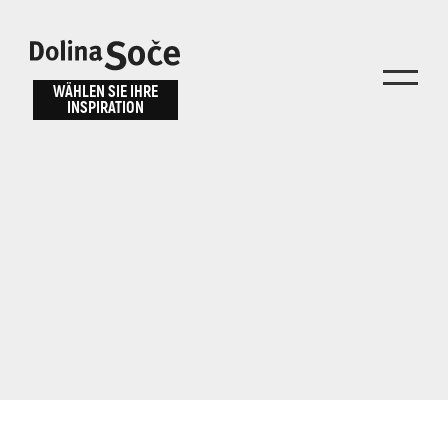
Inspiration
Wählen Sie ein
finden
WÄHLEN SIE IHRE
INSPIRATION
Erlebnis
Finden Sie Aktivitäten, Attraktionen und
Unterhaltungsmöglichkeiten im Soča-Tal
oder wählen Sie aus unseren Reisetipps.
TOLMINER KLAMMEN
JAVORCA
RIVER PASS
JULIANA TRAIL
Suche...
ALPE ADRIA TRAIL