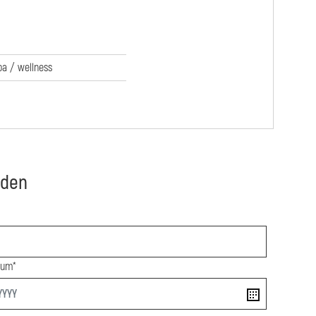
pa / wellness
nden
tum*