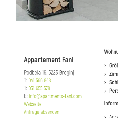
Wohnu
Appartement Fani
Grö
Podbela 16, 5223 Breginj
Zim
T:
041 566 848
Sch
T:
031 655 578
Per
E:
info@apartments-fani.com
Inform
Webseite
Anfrage absenden
Anr