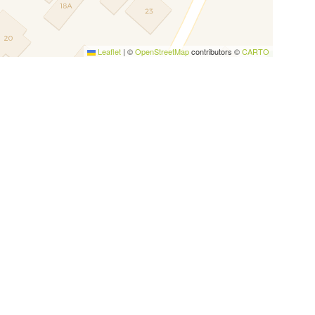
Leaflet
|
©
OpenStreetMap
contributors ©
CARTO