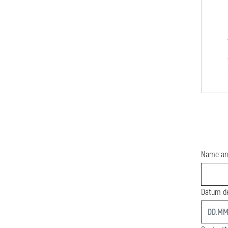
Name an
Datum de
start