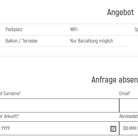
Angebot
Parkplatz
WiFi
S
Balkon / Terrasse
Nur Barzahlung möglich
Anfrage abse
d Surname*
Email*
r Ankunft*
Abreiseda
end