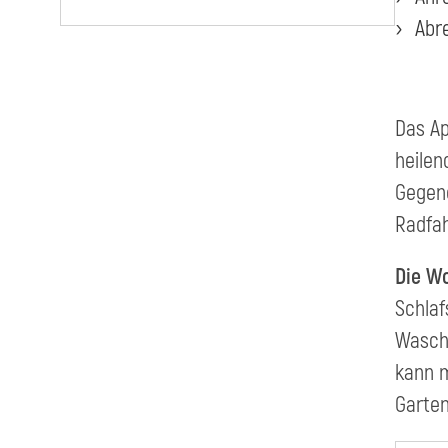
Abre
Das Ap
heilen
Gegend
Radfah
Die Wo
Schlaf
Waschm
kann m
Garten