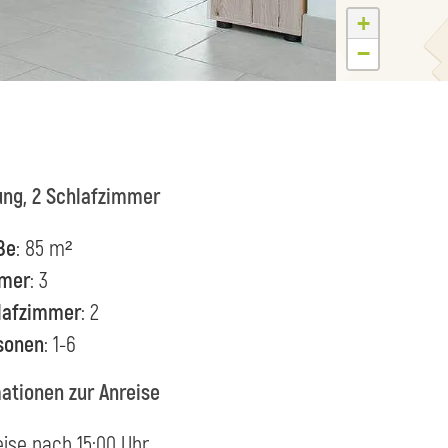
+
−
ng, 2 Schlafzimmer
ße
: 85 m²
mer
: 3
lafzimmer
: 2
sonen
: 1-6
ationen zur Anreise
eise nach 15:00 Uhr