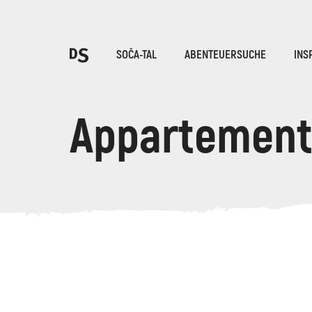
Wäh
SOČA-TAL
ABENTEUERSUCHE
INS
Appartement
TOLMINER KLAMMEN
Suche...
Vorschläge