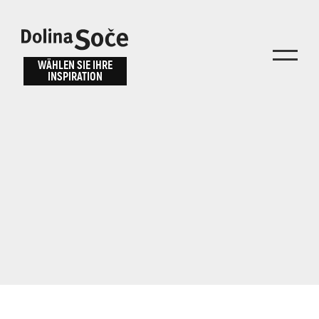
Inspiration
Wählen Sie ein
finden
WÄHLEN SIE IHRE
INSPIRATION
Erlebnis
Finden Sie Aktivitäten, Attraktionen und
Unterhaltungsmöglichkeiten im Soča-Tal
oder wählen Sie aus unseren Reisetipps.
TOLMINER KLAMMEN
JAVORCA
RIVER PASS
JULIANA TRAIL
Suche...
ALPE ADRIA TRAIL