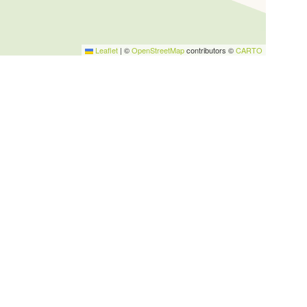
Leaflet
|
©
OpenStreetMap
contributors ©
CARTO