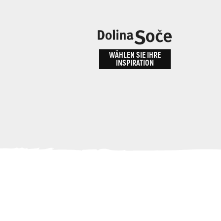
n
bnis
WÄHLEN SIE IHRE
INSPIRATION
ALPE ADRIA TRAIL
id
Anreise zu uns