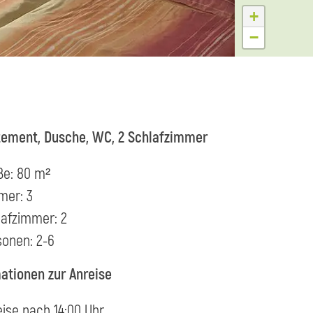
+
−
tement, Dusche, WC, 2 Schlafzimmer
ße: 80 m²
mer: 3
lafzimmer: 2
sonen: 2-6
ationen zur Anreise
eise nach 14:00 Uhr