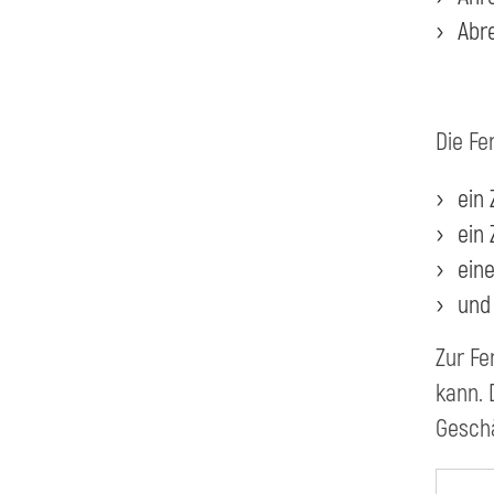
Abre
Die Fe
ein
ein
ein
und
Zur Fe
kann. 
Geschä