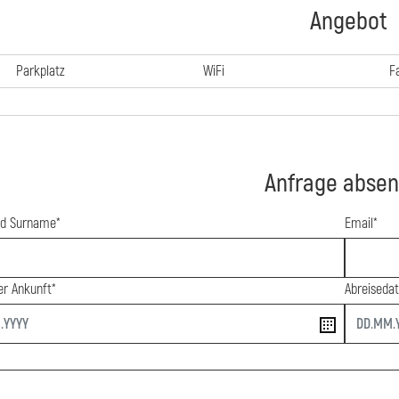
Angebot
Parkplatz
WiFi
F
Anfrage abse
d Surname*
Email*
r Ankunft*
Abreiseda
end