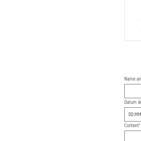
Name an
Datum de
start
Content*