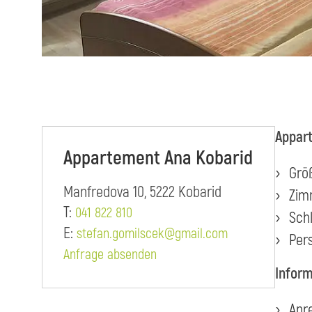
Appar
Appartement Ana Kobarid
Grö
Manfredova 10, 5222 Kobarid
Zim
T:
041 822 810
Sch
E:
stefan.gomilscek@gmail.com
Per
Anfrage absenden
Inform
Anr