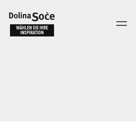
Inspiration
Wählen Sie ein
finden
WÄHLEN SIE IHRE
INSPIRATION
Erlebnis
Finden Sie Aktivitäten, Attraktionen und
Unterhaltungsmöglichkeiten im Soča-Tal
oder wählen Sie aus unseren Reisetipps.
TOLMINER KLAMMEN
JAVORCA
RIVER PASS
JULIANA TRAIL
Suche...
ALPE ADRIA TRAIL