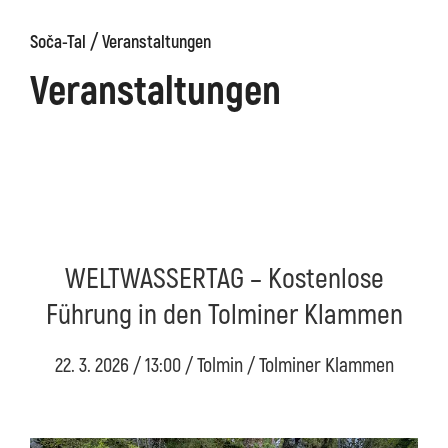
/
Soča-Tal
Veranstaltungen
äge
Kanin
Wanderwege
Museum
von
Veranstaltungen
Kobarid
WELTWASSERTAG – Kostenlose
Führung in den Tolminer Klammen
22. 3. 2026 / 13:00 / Tolmin / Tolminer Klammen