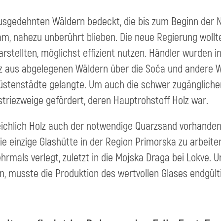
usgedehnten Wäldern bedeckt, die bis zum Beginn der Ne
, nahezu unberührt blieben. Die neue Regierung wollte 
rstellten, möglichst effizient nutzen. Händler wurden i
lz aus abgelegenen Wäldern über die Soča und andere 
Küstenstädte gelangte. Um auch die schwer zugänglichen
triezweige gefördert, deren Hauptrohstoff Holz war.
eichlich Holz auch der notwendige Quarzsand vorhanden
die einzige Glashütte in der Region Primorska zu arbeite
rmals verlegt, zuletzt in die Mojska Draga bei Lokve. Um
, musste die Produktion des wertvollen Glases endgülti