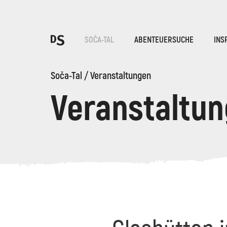
Wäh
SOČA-TAL
ABENTEUERSUCHE
INS
Soča-Tal
/
Veranstaltungen
Veranstaltu
TOLMINER KLAMMEN
Suche...
Vorschläge