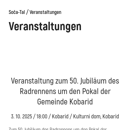
/
Soča-Tal
Veranstaltungen
äge
Kanin
Wanderwege
Museum
von
Veranstaltungen
Kobarid
Veranstaltung zum 50. Jubiläum des
Radrennens um den Pokal der
Gemeinde Kobarid
3. 10. 2025 / 18:00 / Kobarid / Kulturni dom, Kobarid
Zum 50. Jubiläum des Radrennens um den Pokal der