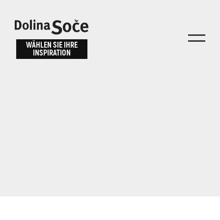
Inspiration
Wählen Sie ein
finden
WÄHLEN SIE IHRE
INSPIRATION
Erlebnis
Finden Sie Aktivitäten, Attraktionen und
Unterhaltungsmöglichkeiten im Soča-Tal
oder wählen Sie aus unseren Reisetipps.
TOLMINER KLAMMEN
JAVORCA
RIVER PASS
JULIANA TRAIL
Suche...
ALPE ADRIA TRAIL