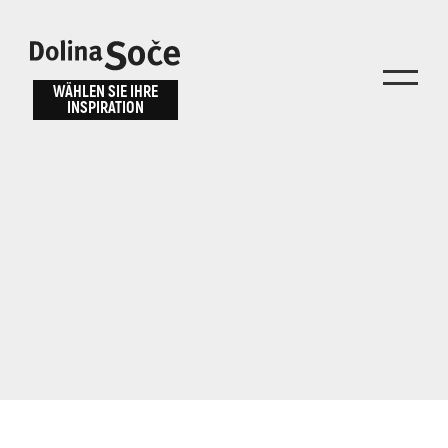
Inspiration
Wählen Sie ein
finden
WÄHLEN SIE IHRE
INSPIRATION
Erlebnis
Finden Sie Aktivitäten, Attraktionen und
Unterhaltungsmöglichkeiten im Soča-Tal
oder wählen Sie aus unseren Reisetipps.
TOLMINER KLAMMEN
JAVORCA
RIVER PASS
JULIANA TRAIL
Suche...
ALPE ADRIA TRAIL