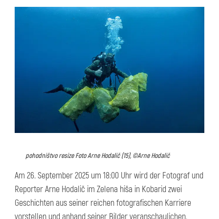
pohodništvo resize Foto Arne Hodalič (15), ©Arne Hodalič
Am 26. September 2025 um 18:00 Uhr wird der Fotograf und
Reporter Arne Hodalič im Zelena hiša in Kobarid zwei
Geschichten aus seiner reichen fotografischen Karriere
vorstellen und anhand seiner Bilder veranschaulichen.