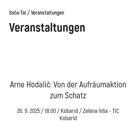
/
Soča-Tal
Veranstaltungen
äge
Kanin
Wanderwege
Museum
von
Veranstaltungen
Kobarid
Arne Hodalič: Von der Aufräumaktion
zum Schatz
26. 9. 2025 / 18:00 / Kobarid / Zelena hiša - TIC
Kobarid