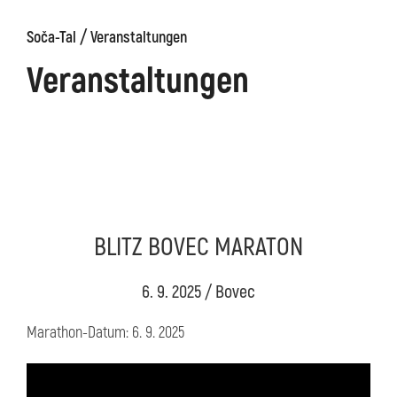
/
Soča-Tal
Veranstaltungen
äge
Kanin
Wanderwege
Museum
von
Veranstaltungen
Kobarid
BLITZ BOVEC MARATON
6. 9. 2025 / Bovec
Marathon-Datum: 6. 9. 2025