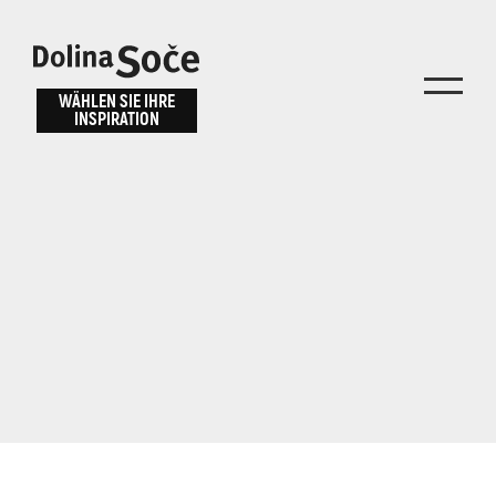
Inspiration
Wählen Sie ein
finden
WÄHLEN SIE IHRE
INSPIRATION
Erlebnis
Finden Sie Aktivitäten, Attraktionen und
Unterhaltungsmöglichkeiten im Soča-Tal
oder wählen Sie aus unseren Reisetipps.
TOLMINER KLAMMEN
JAVORCA
RIVER PASS
JULIANA TRAIL
Suche...
ALPE ADRIA TRAIL