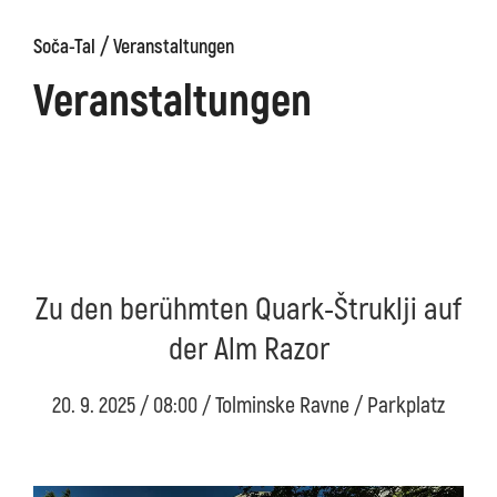
/
Soča-Tal
Veranstaltungen
äge
Kanin
Wanderwege
Museum
von
Veranstaltungen
Kobarid
Zu den berühmten Quark-Štruklji auf
der Alm Razor
20. 9. 2025 / 08:00 / Tolminske Ravne / Parkplatz