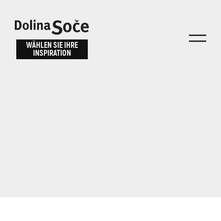
Inspiration
Wählen Sie ein
finden
WÄHLEN SIE IHRE
INSPIRATION
Erlebnis
Finden Sie Aktivitäten, Attraktionen und
Unterhaltungsmöglichkeiten im Soča-Tal
oder wählen Sie aus unseren Reisetipps.
TOLMINER KLAMMEN
JAVORCA
RIVER PASS
JULIANA TRAIL
Suche...
ALPE ADRIA TRAIL