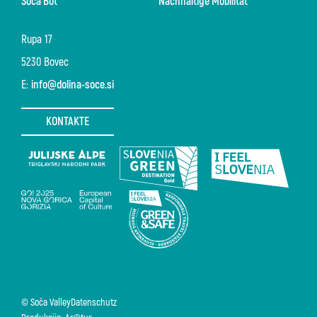
Soča Bot
Nachhaltige Mobilität
Rupa 17
5230 Bovec
E:
info@dolina-soce.si
KONTAKTE
© Soča Valley
Datenschutz