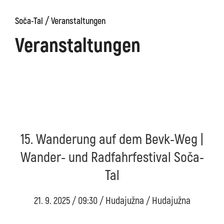
/
Soča-Tal
Veranstaltungen
äge
Kanin
Wanderwege
Museum
von
Veranstaltungen
Kobarid
15. Wanderung auf dem Bevk-Weg |
Wander- und Radfahrfestival Soča-
Tal
21. 9. 2025 / 09:30 / Hudajužna / Hudajužna