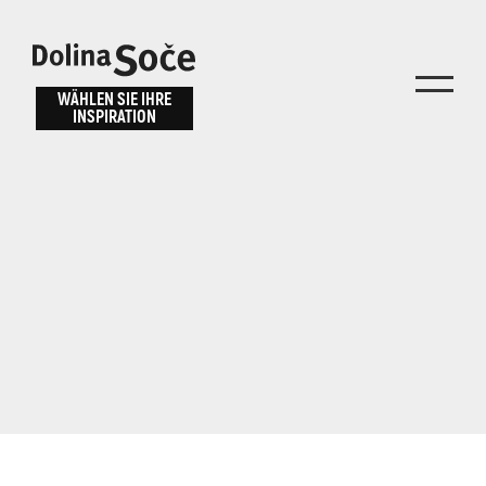
Inspiration
Wählen Sie ein
finden
WÄHLEN SIE IHRE
INSPIRATION
Erlebnis
Finden Sie Aktivitäten, Attraktionen und
Unterhaltungsmöglichkeiten im Soča-Tal
oder wählen Sie aus unseren Reisetipps.
TOLMINER KLAMMEN
JAVORCA
RIVER PASS
JULIANA TRAIL
Suche...
ALPE ADRIA TRAIL