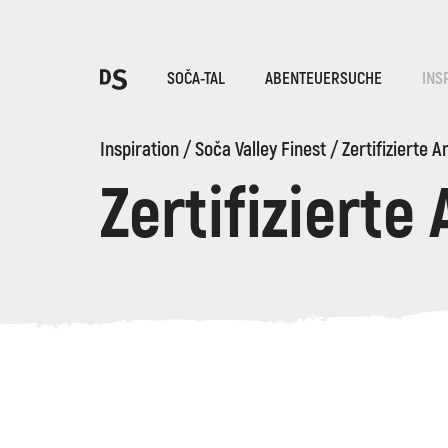
Wäh
SOČA-TAL
ABENTEUERSUCHE
INS
Inspiration
/
Soča Valley Finest
/
Zertifizierte A
Zertifizierte
TOLMINER KLAMMEN
Suche...
Vorschläge