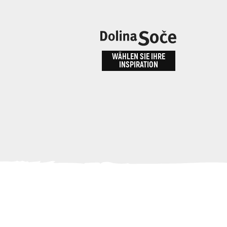
n
bnis
WÄHLEN SIE IHRE
INSPIRATION
ALPE ADRIA TRAIL
id
Anreise zu uns