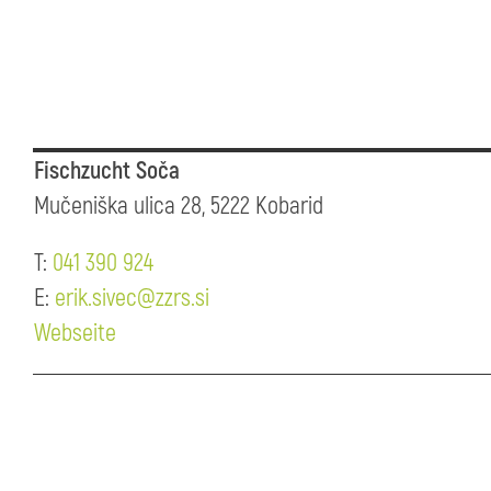
Fischzucht Soča
Mučeniška ulica 28, 5222 Kobarid
T:
041 390 924
E:
erik.sivec@zzrs.si
Webseite