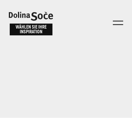
Inspiration
Wählen Sie ein
finden
WÄHLEN SIE IHRE
INSPIRATION
Erlebnis
Finden Sie Aktivitäten, Attraktionen und
Unterhaltungsmöglichkeiten im Soča-Tal
oder wählen Sie aus unseren Reisetipps.
TOLMINER KLAMMEN
JAVORCA
RIVER PASS
JULIANA TRAIL
Suche...
ALPE ADRIA TRAIL