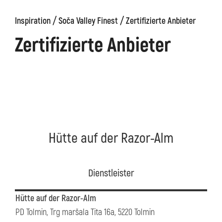
/
/
Inspiration
Soča Valley Finest
Zertifizierte Anbieter
äge
Kanin
Wanderwege
Museum
von
Zertifizierte Anbieter
Kobarid
Hütte auf der Razor-Alm
Dienstleister
Hütte auf der Razor-Alm
PD Tolmin, Trg maršala Tita 16a, 5220 Tolmin