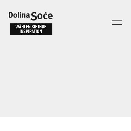
Inspiration
Wählen Sie ein
finden
WÄHLEN SIE IHRE
INSPIRATION
Erlebnis
Finden Sie Aktivitäten, Attraktionen und
Unterhaltungsmöglichkeiten im Soča-Tal
oder wählen Sie aus unseren Reisetipps.
TOLMINER KLAMMEN
JAVORCA
RIVER PASS
JULIANA TRAIL
Suche...
ALPE ADRIA TRAIL