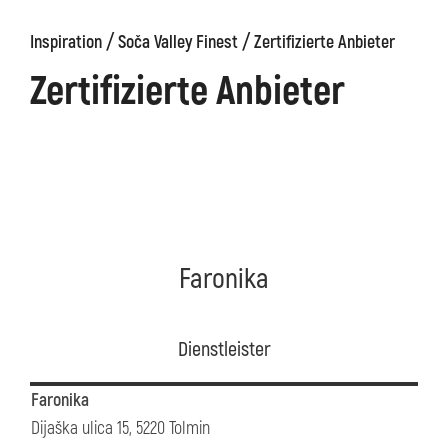
/
/
Inspiration
Soča Valley Finest
Zertifizierte Anbieter
äge
Kanin
Wanderwege
Museum
von
Zertifizierte Anbieter
Kobarid
Faronika
Dienstleister
Faronika
Dijaška ulica 15, 5220 Tolmin