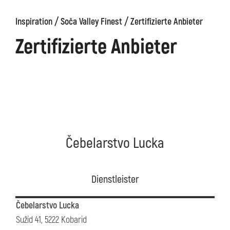
/
/
Inspiration
Soča Valley Finest
Zertifizierte Anbieter
äge
Kanin
Wanderwege
Museum
von
Zertifizierte Anbieter
Kobarid
Čebelarstvo Lucka
Dienstleister
Čebelarstvo Lucka
Sužid 41, 5222 Kobarid