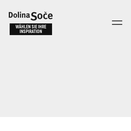
Inspiration
Wählen Sie ein
finden
WÄHLEN SIE IHRE
INSPIRATION
Erlebnis
Finden Sie Aktivitäten, Attraktionen und
Unterhaltungsmöglichkeiten im Soča-Tal
oder wählen Sie aus unseren Reisetipps.
TOLMINER KLAMMEN
JAVORCA
RIVER PASS
JULIANA TRAIL
Suche...
ALPE ADRIA TRAIL